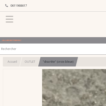
0611968617
L'ALLURE N'ATTEND PAS !
Accueil
OUTLET
"discrète" (croix bleue)