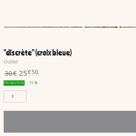
"discrète" (croix bleue)
Outlet
€
50
25
30
€
-
15
%
PROMOTION