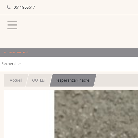
0611968617
L'ALLURE N'ATTEND PAS !
Accueil
OUTLET
"esperanza"( nacre)