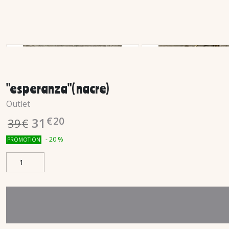
"esperanza"( nacre)
Outlet
€
20
31
39
€
-
20
%
PROMOTION