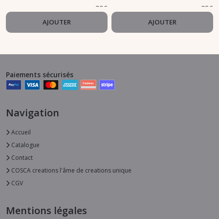
39
€
35
€
AJOUTER
AJOUTER
Paiements sécurisés
Navigation
Accueil
Catalogue
Contact
COSCA creations l'âme de creations unique
CGV
Mentions légales