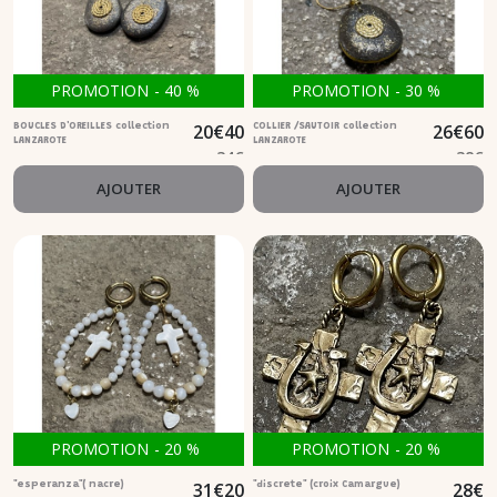
PROMOTION
-
40
%
PROMOTION
-
30
%
20
€
40
26
€
60
BOUCLES D'OREILLES collection
COLLIER /SAUTOIR collection
LANZAROTE
LANZAROTE
34
€
38
€
AJOUTER
AJOUTER
PROMOTION
-
20
%
PROMOTION
-
20
%
31
€
20
28
€
"esperanza"( nacre)
"discrete" (croix Camargue)