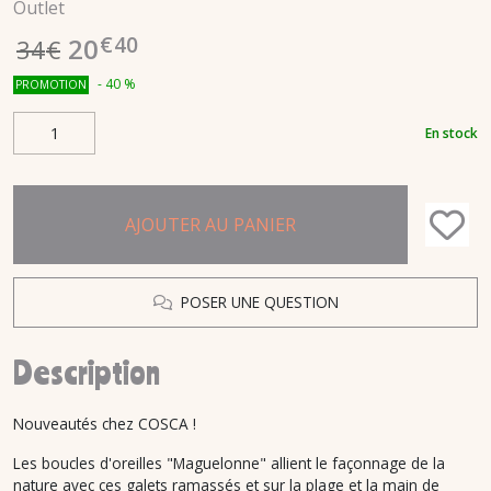
Outlet
€
40
20
34
€
-
40
%
PROMOTION
En stock
AJOUTER AU PANIER
POSER UNE QUESTION
Description
Nouveautés chez COSCA !
Les boucles d'oreilles "Maguelonne" allient le façonnage de la
nature avec ces galets ramassés et sur la plage et la main de