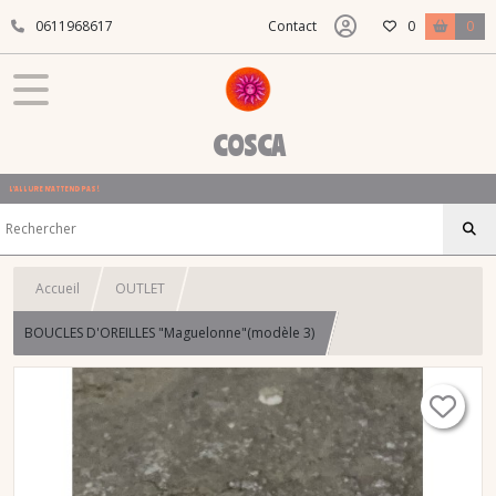
0611968617
Contact
0
0
COSCA
L'ALLURE N'ATTEND PAS !
Accueil
OUTLET
BOUCLES D'OREILLES "Maguelonne"(modèle 3)