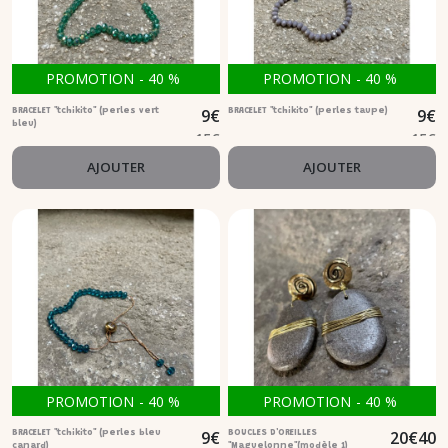
PROMOTION
-
40
%
PROMOTION
-
40
%
9
€
9
€
BRACELET "tchikito" (perles vert
BRACELET "tchikito" (perles taupe)
bleu)
15
€
15
€
AJOUTER
AJOUTER
PROMOTION
-
40
%
PROMOTION
-
40
%
9
€
20
€
40
BRACELET "tchikito" (perles bleu
BOUCLES D'OREILLES
canard)
"Maguelonne"(modèle 1)