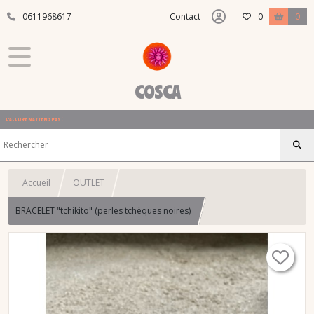
0611968617
Contact
0
0
COSCA
L'ALLURE N'ATTEND PAS !
Accueil
OUTLET
BRACELET "tchikito" (perles tchèques noires)