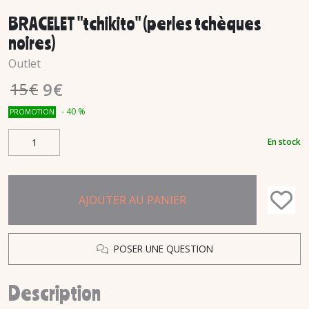
BRACELET "tchikito" (perles tchèques
noires)
Outlet
9
€
15
€
-
40
%
PROMOTION
En stock
AJOUTER AU PANIER
POSER UNE QUESTION
Description