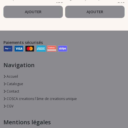
15
€
34
€
AJOUTER
AJOUTER
Paiements sécurisés
Navigation
Accueil
Catalogue
Contact
COSCA creations l'âme de creations unique
CGV
Mentions légales