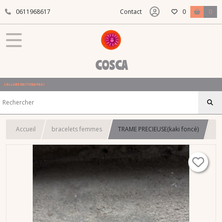
0611968617
Contact
0
0
COSCA
L'ALLURE N'ATTEND PAS !
Accueil
bracelets femmes
TRAME PRECIEUSE(kaki foncé)