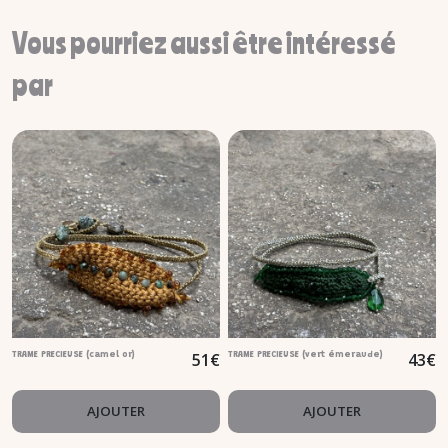
Vous pourriez aussi être intéressé
par
51
€
43
€
TRAME PRECIEUSE (camel or)
TRAME PRECIEUSE (vert émeraude)
AJOUTER
AJOUTER