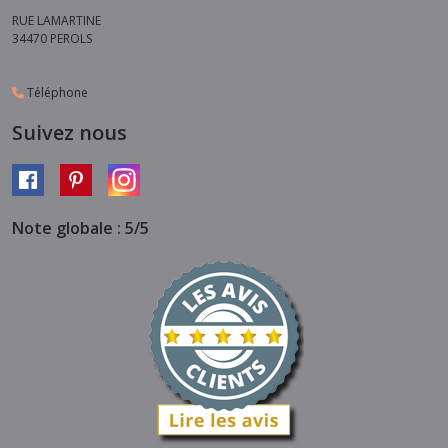
RUE LAMARTINE
34470
PEROLS
Téléphone
Suivez nous
Note globale : 5/5