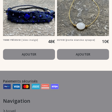
48
€
10
€
TRAME PRÉCIEUSE ( bleu indigo)
ULYSSE (perle blanche opaque)
AJOUTER
AJOUTER
Paiements sécurisés
Navigation
Accueil