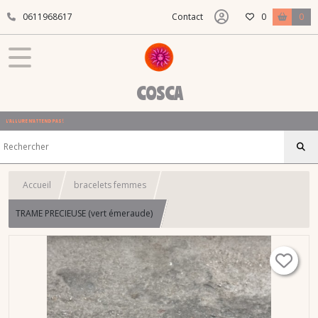
0611968617
Contact
0
0
COSCA
L'ALLURE N'ATTEND PAS !
Accueil
bracelets femmes
TRAME PRECIEUSE (vert émeraude)