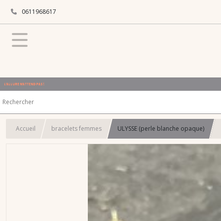
0611968617
L'ALLURE N'ATTEND PAS !
Accueil
bracelets femmes
ULYSSE (perle blanche opaque)