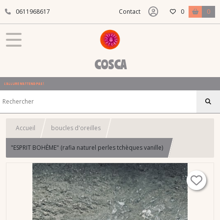
0611968617
Contact
0
0
COSCA
L'ALLURE N'ATTEND PAS !
Accueil
boucles d'oreilles
"ESPRIT BOHÈME" (rafia naturel perles tchèques vanille)