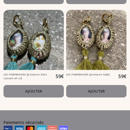
59
€
59
€
LES POMPADOURS (pompon bleu
LES POMPADOURS (pompon kaki)
canard et or)
AJOUTER
AJOUTER
Paiements sécurisés