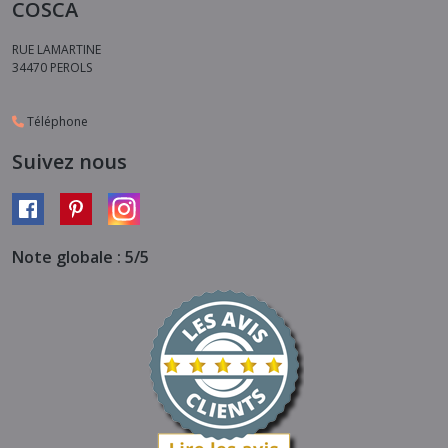
COSCA
RUE LAMARTINE
34470
PEROLS
Téléphone
Suivez nous
Note globale : 5/5