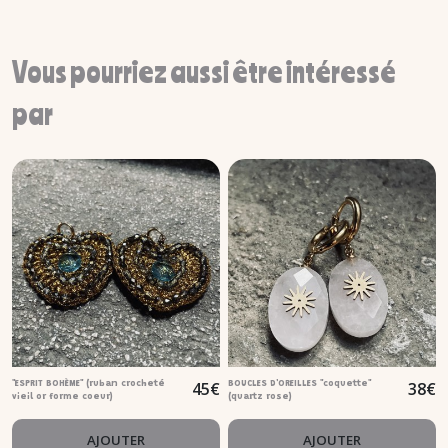
Vous pourriez aussi être intéressé
par
45
€
38
€
"ESPRIT BOHÈME" (ruban crocheté
BOUCLES D'OREILLES "coquette"
vieil or forme coeur)
(quartz rose)
AJOUTER
AJOUTER