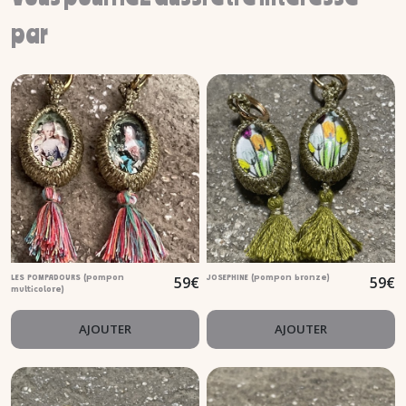
par
59
€
59
€
LES POMPADOURS (pompon
JOSEPHINE (pompon bronze)
multicolore)
AJOUTER
AJOUTER