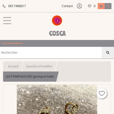
0611968617
Contact
0
0
COSCA
L'ALLURE N'ATTEND PAS !
Accueil
boucles d'oreilles
LES POMPADOURS (pompon kaki)