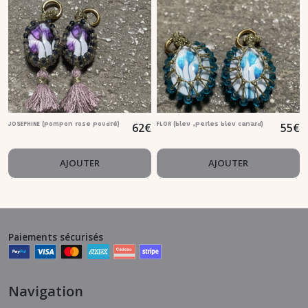
62
€
55
€
JOSEPHINE (pompon rose poudré)
FLOR (bleu ,perles bleu canard)
AJOUTER
AJOUTER
Paiements sécurisés
Navigation