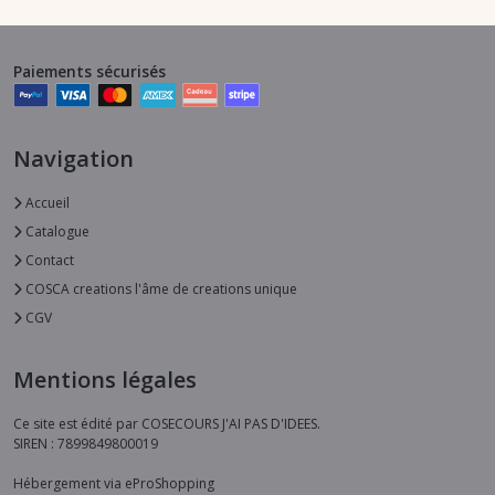
Paiements sécurisés
Navigation
Accueil
Catalogue
Contact
COSCA creations l'âme de creations unique
CGV
Mentions légales
Ce site est édité par COSECOURS J'AI PAS D'IDEES.
SIREN : 7899849800019
Hébergement via eProShopping