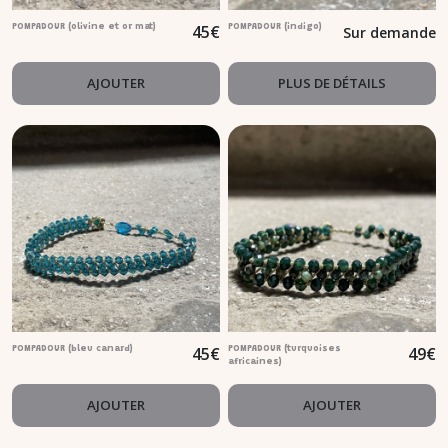
45
€
POMPADOUR (olivine et or mat)
POMPADOUR (indigo)
Sur demande
AJOUTER
PLUS DE DÉTAILS
45
€
49
€
POMPADOUR (bleu canard)
POMPADOUR (turquoises
africaines)
AJOUTER
AJOUTER