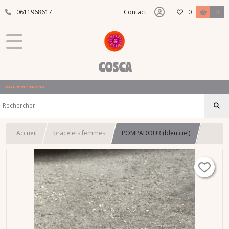
0611968617
Contact
0
0
COSCA
L'ALLURE N'ATTEND PAS !
Accueil
bracelets femmes
POMPADOUR (bleu ciel)