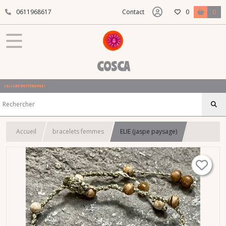
0611968617
Contact
0
0
COSCA
L'ALLURE N'ATTEND PAS !
Accueil
bracelets femmes
ELIE (jaspe paysage)