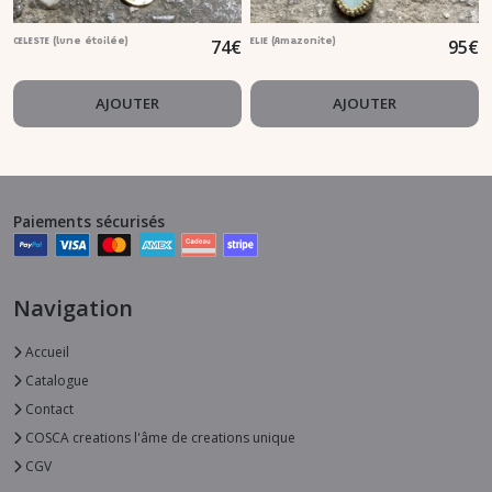
74
€
95
€
CELESTE (lune étoilée)
ELIE (Amazonite)
AJOUTER
AJOUTER
Paiements sécurisés
Navigation
Accueil
Catalogue
Contact
COSCA creations l'âme de creations unique
CGV