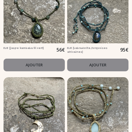
56
€
95
€
ELIE (jaspe kambaba fil vert)
ELIE (Labradorite,turquoises
africaines)
AJOUTER
AJOUTER