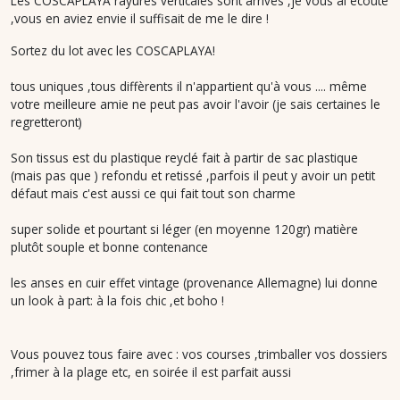
Les COSCAPLAYA rayures verticales sont arrivés ,je vous ai écouté
,vous en aviez envie il suffisait de me le dire !
Sortez du lot avec les COSCAPLAYA!
tous uniques ,tous diffèrents il n'appartient qu'à vous .... même
votre meilleure amie ne peut pas avoir l'avoir (je sais certaines le
regretteront)
Son tissus est du plastique reyclé fait à partir de sac plastique
(mais pas que ) refondu et retissé ,parfois il peut y avoir un petit
défaut mais c'est aussi ce qui fait tout son charme
super solide et pourtant si léger (en moyenne 120gr) matière
plutôt souple et bonne contenance
les anses en cuir effet vintage (provenance Allemagne) lui donne
un look à part: à la fois chic ,et boho !
Vous pouvez tous faire avec : vos courses ,trimballer vos dossiers
,frimer à la plage etc, en soirée il est parfait aussi