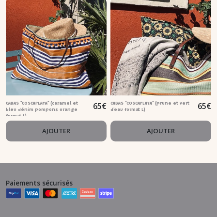
65
€
65
€
CABAS "COSCAPLAYA" (caramel et
CABAS "COSCAPLAYA" (prune et vert
bleu dénim pompons orange
d'eau format L)
format L)
AJOUTER
AJOUTER
Paiements sécurisés