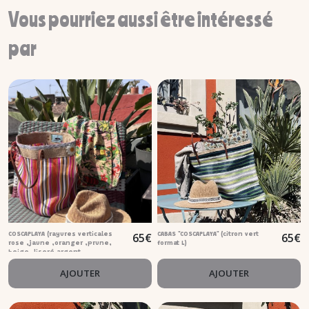
Vous pourriez aussi être intéressé
par
65
€
65
€
COSCAPLAYA (rayures verticales
CABAS "COSCAPLAYA" (citron vert
rose ,jaune ,oranger ,prune,
format L)
beige ,liseré argent,
marguerite) format L
AJOUTER
AJOUTER