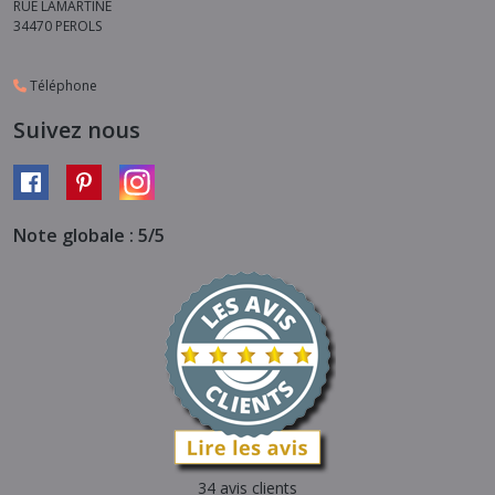
RUE LAMARTINE
34470
PEROLS
Téléphone
Suivez nous
Note globale : 5/5
34 avis clients