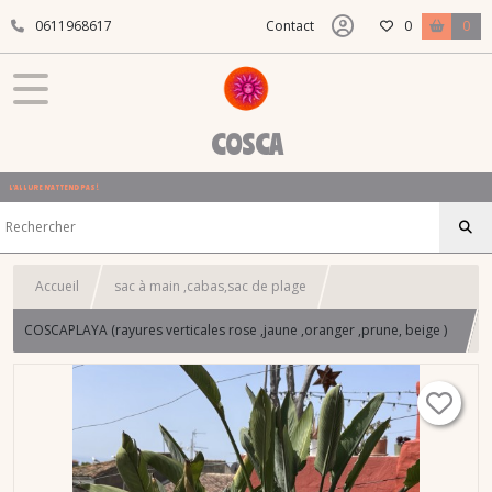
0611968617
Contact
0
0
COSCA
L'ALLURE N'ATTEND PAS !
Accueil
sac à main ,cabas,sac de plage
COSCAPLAYA (rayures verticales rose ,jaune ,oranger ,prune, beige )
format L