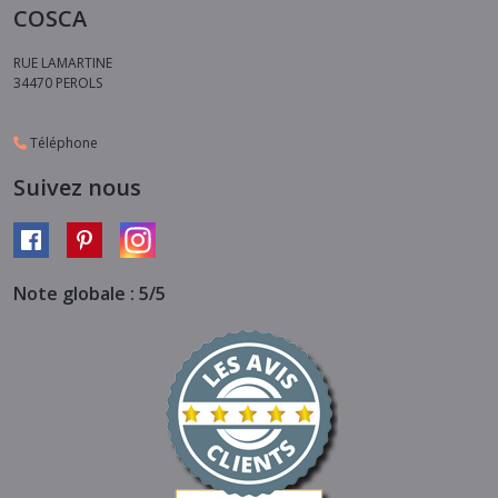
COSCA
RUE LAMARTINE
34470
PEROLS
Téléphone
Suivez nous
Note globale : 5/5