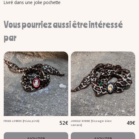
Livré dans une jolie pochette
Vous pourriez aussi être intéressé
par
52
€
49
€
FRIDA LOVERS (Frida pink)
JUNGLE DIVINE (tissage bleu
canard)
AJOUTER
AJOUTER