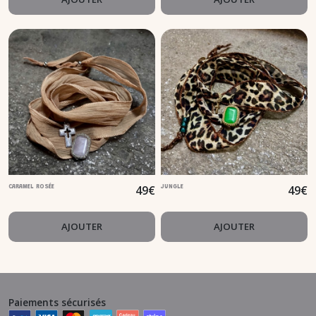
49
€
49
€
CARAMEL ROSÉE
JUNGLE
AJOUTER
AJOUTER
Paiements sécurisés