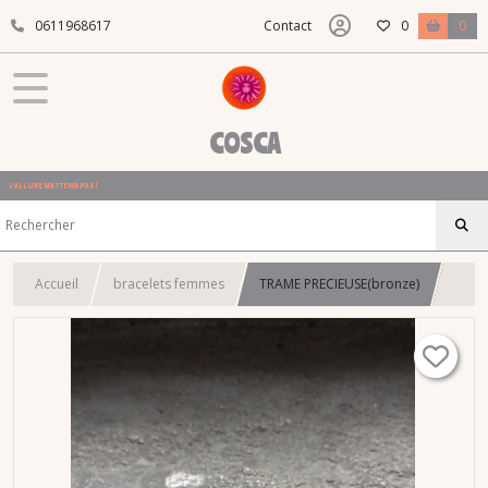
0611968617
Contact
0
0
COSCA
L'ALLURE N'ATTEND PAS !
Accueil
bracelets femmes
TRAME PRECIEUSE(bronze)