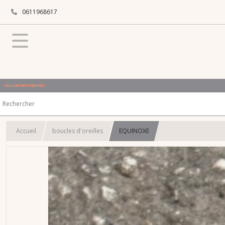
0611968617
L'ALLURE N'ATTEND PAS !
Accueil
boucles d'oreilles
EQUINOXE