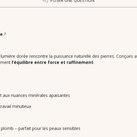
POSER UNE QUESTION
le
?
a lumière dorée rencontre la puissance naturelle des pierres. Conçues 
carnent
l’équilibre entre force et raffinement
.
et aux nuances minérales apaisantes
travail minutieux
 plomb – parfait pour les peaux sensibles