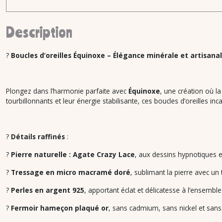
Description
?
Boucles d’oreilles Équinoxe – Élégance minérale et artisana
Plongez dans l’harmonie parfaite avec
Équinoxe
, une création où l
tourbillonnants et leur énergie stabilisante, ces boucles d’oreilles in
?
Détails raffinés
:
?
Pierre naturelle : Agate Crazy Lace
, aux dessins hypnotiques 
?
Tressage en micro macramé doré
, sublimant la pierre avec un 
?
Perles en argent 925
, apportant éclat et délicatesse à l’ensemble
?
Fermoir hameçon plaqué or
, sans cadmium, sans nickel et sans