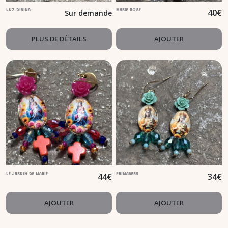
40
€
LUZ DIVINA
MARIE ROSE
Sur demande
PLUS DE DÉTAILS
AJOUTER
44
€
34
€
LE JARDIN DE MARIE
PRIMAVERA
AJOUTER
AJOUTER