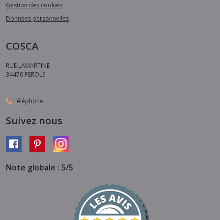
Gestion des cookies
Données personnelles
COSCA
RUE LAMARTINE
34470
PEROLS
Téléphone
Suivez nous
Note globale : 5/5