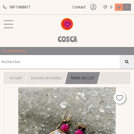
0611968617
Contact
0
0
COSCA
L'ALLURE N'ATTEND PAS !
Accueil
boucles d'oreilles
REINA DE LUZ