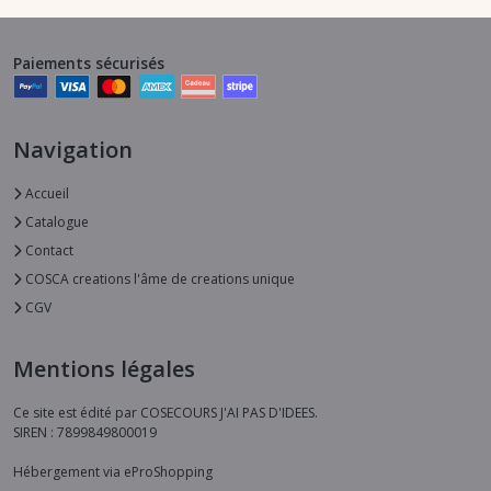
Paiements sécurisés
Navigation
Accueil
Catalogue
Contact
COSCA creations l'âme de creations unique
CGV
Mentions légales
Ce site est édité par COSECOURS J'AI PAS D'IDEES.
SIREN : 7899849800019
Hébergement via eProShopping