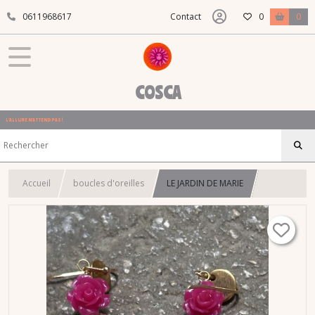
0611968617
Contact
0
0
COSCA
L'ALLURE N'ATTEND PAS !
Accueil
boucles d'oreilles
LE JARDIN DE MARIE