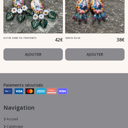
42
€
38
€
NOTRE DAME DU PRINTEMPS
SANTA ROSA
AJOUTER
AJOUTER
Paiements sécurisés
Navigation
Accueil
Catalogue