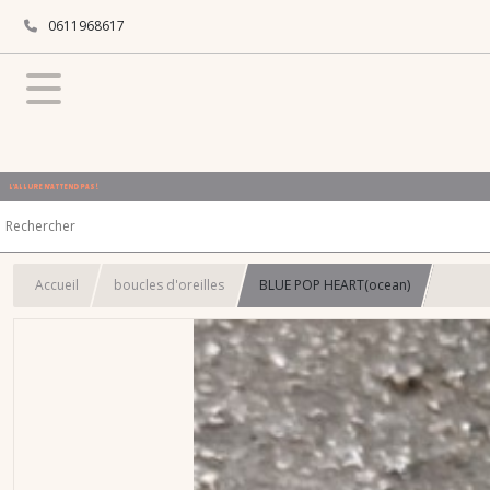
0611968617
L'ALLURE N'ATTEND PAS !
Accueil
boucles d'oreilles
BLUE POP HEART(ocean)