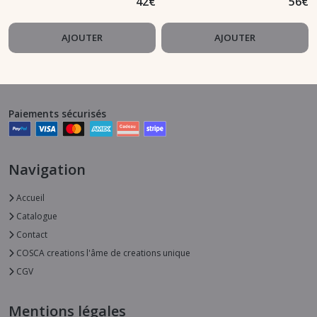
42
€
56
€
AJOUTER
AJOUTER
Paiements sécurisés
Navigation
Accueil
Catalogue
Contact
COSCA creations l'âme de creations unique
CGV
Mentions légales