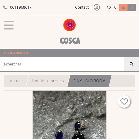
0611968617
Contact
0
0
COSCA
L'ALLURE N'ATTEND PAS !
Accueil
boucles d'oreilles
PINK HALO BOOM