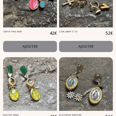
42
€
52
€
SANTA PINK BABY
LOVE,AMEN & CO
AJOUTER
AJOUTER
ELECTRIC MARY
BLOOMING MADONA