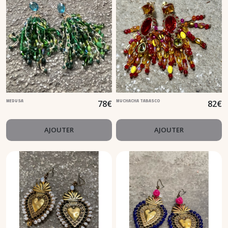
78
€
82
€
MEDUSA
MUCHACHA TABASCO
AJOUTER
AJOUTER