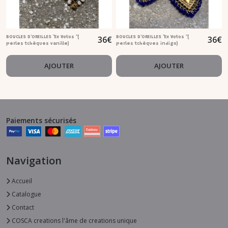
36
€
36
€
BOUCLES D'OREILLES "Ex Votos "(
BOUCLES D'OREILLES "Ex Votos "(
perles tchèques vanille)
perles tchèques indigo)
AJOUTER
AJOUTER
Paiements sécurisés
Navigation
Accueil
Catalogue
Contact
COSCA creations l'âme de creations unique