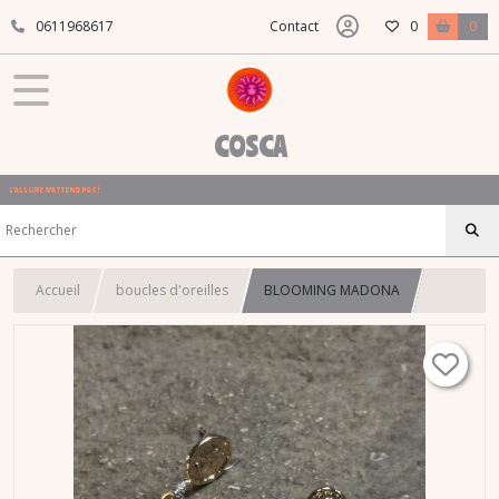
0611968617
Contact
0
0
COSCA
L'ALLURE N'ATTEND PAS !
Accueil
boucles d'oreilles
BLOOMING MADONA