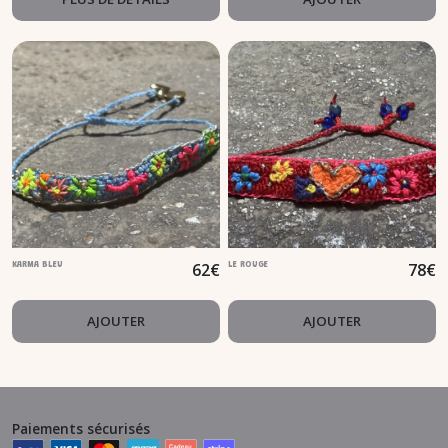
62
€
78
€
KARMA BLEU
LE ROUGE
AJOUTER
AJOUTER
Paiements sécurisés