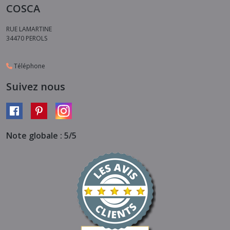
COSCA
RUE LAMARTINE
34470
PEROLS
Téléphone
Suivez nous
Note globale : 5/5