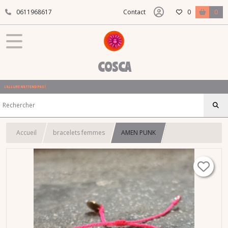
0611968617
Contact
0
0
COSCA
L'ALLURE N'ATTEND PAS !
Accueil
bracelets femmes
AMEN PUNK