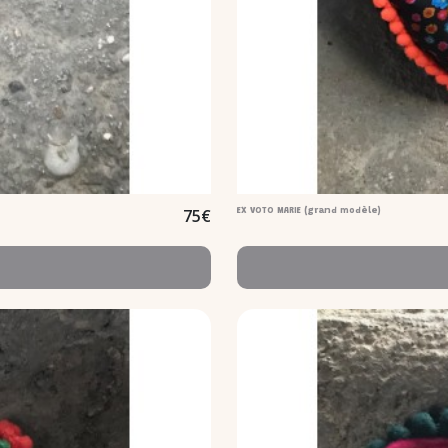
75
€
EX VOTO MARIE (grand modèle)