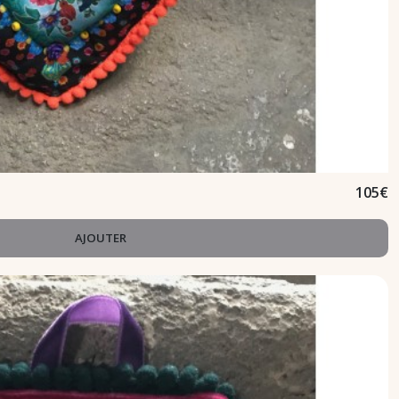
105
€
AJOUTER