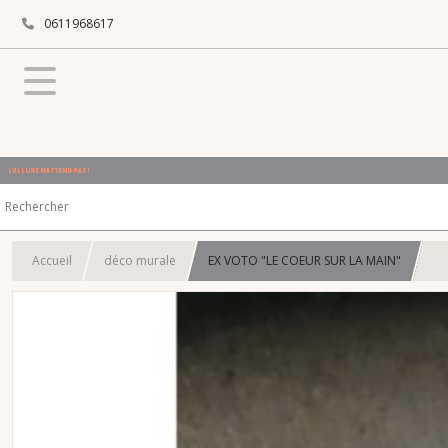
0611968617
L'ALLURE N'ATTEND PAS !
Accueil
déco murale
EX VOTO "LE COEUR SUR LA MAIN"