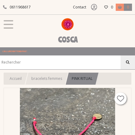
0611968617
Contact
0
0
COSCA
L'ALLURE N'ATTEND PAS !
Accueil
bracelets femmes
PINK RITUAL