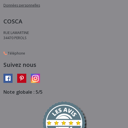
Données personnelles
COSCA
RUE LAMARTINE
34470
PEROLS
Téléphone
Suivez nous
Note globale : 5/5