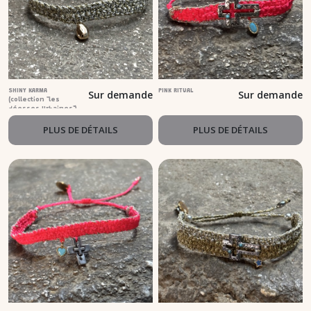
SHINY KARMA
PINK RITUAL
Sur demande
Sur demande
(collection "les
déesses Urbaines")
PLUS DE DÉTAILS
PLUS DE DÉTAILS