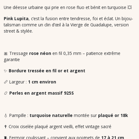
Une déesse urbaine qui prie en rose fluo et bénit en turquoise 💥
Pink Lupita
, c’est la fusion entre tendresse, foi et éclat. Un bijou-
talisman comme un clin d’œil à la Vierge de Guadalupe, version
street & stylée.
🎀 Tressage
rose néon
en fil 0,35 mm – patience extrême
garantie
✨
Bordure tressée en fil or et argent
📏 Largeur :
1 cm environ
📿
Perles en argent massif 925S
💧 Pampille :
turquoise naturelle
montée sur
plaqué or 18k
✝️ Croix ciselée plaqué argent vieilli, effet vintage sacré
🧵 Fermoir coulissant – convient aux poignets de
17 à 21 cm