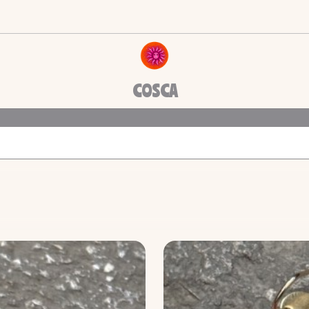
COSCA